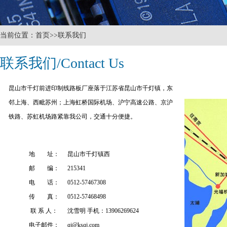
当前位置：首页>>联系我们
联系我们/Contact Us
昆山市千灯前进印制线路板厂座落于江苏省昆山市千灯镇，东
邻上海、西毗苏州；上海虹桥国际机场、沪宁高速公路、京沪
铁路、苏虹机场路紧靠我公司，交通十分便捷。
地 址：
昆山市千灯镇西
邮 编：
215341
电 话：
0512-57467308
传 真：
0512-57468498
联 系 人：
沈雪明 手机：13906269624
电子邮件：
qj@ksqj.com